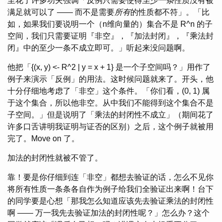
至花了许多功夫强调「反例只需要使得
至少一条
性质没有被
满足就可以了 —— 而不是需要
所有
的性质都不符」。「比
如，如果我们要说明一个（n维向量的）集合不是 R^n 的子
空间，我们只需要证明『非空』，『加法封闭』，『乘法封
闭』中的至少一条不成立即可。」听起来没问题啊。
他把「{(x, y) <- R^2 | y = x + 1} 是一个子空间吗？」用作了
例子来演示「反例」的用法。这时候问题就来了。开头，他
十分仔细地考虑了「非空」这个条件。「你们看，(0, 1) 属
于这个集合，所以他非空。从中我们不能得到这个集合不是
子空间。」但是说明了「乘法的封闭性不成立」（期间花了
许多口舌讲明我证明与证否的区别）之后，这个例子就被用
完了。Move on 了。
加法的封闭性就被不管了。
靠！要是你仔细到连「非空」都想去验证的话，怎么不见你
将所有性质一条条各自作为例子给我们全验证出来啊！台下
的同学要是心想「那我怎么知道应该先去验证乘法的封闭性
啊 —— 万一我先去验证加法的封闭性呢？」怎么办？这个