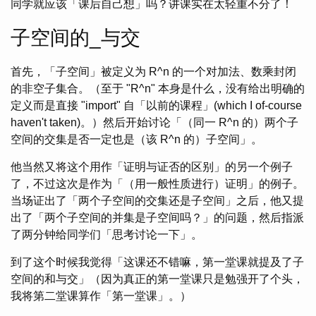
同学就应该「课后自己想」吗？讲课实在太轻重不分了！
子空间的_与交
首先，「子空间」被定义为 R^n 的一个对加法、数乘封闭
的非空子集合。（至于 "R^n" 本身是什么，没有给出明确的
定义而是直接 "import" 自「以前的课程」(which I of-course
haven't taken)。）然后开始讨论「（同一 R^n 的）两个子
空间的交集是否一定也是（该 R^n 的）子空间」。
他当然又将这个用作「证明与证否的区别」的另一个例子
了，不过这次是作为「（用一般性质进行）证明」的例子。
当场证出了「两个子空间的交集还是子空间」之后，他又提
出了「两个子空间的并集是子空间吗？」的问题，然后指派
了两分钟给同学们「思考讨论一下」。
到了这个时候我觉得「这课还不错嘛，第一堂课就提及了子
空间的和与交」（因为真正的第一堂课只是勉强开了个头，
我将第二堂课算作「第一堂课」。）